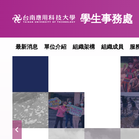
跳
到
學生事務處
主
要
內
容
最新消息
單位介紹
組織架構
組織成員
服
區