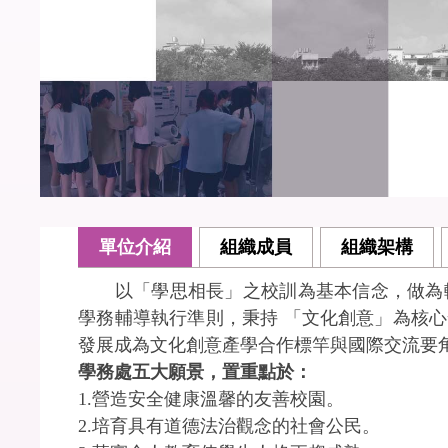
單位介紹
組織成員
組織架構
以「學思相長」之校訓為基本信念，做為輔
學務輔導執行準則，秉持 「文化創意」為核
發展成為文化創意產學合作標竿與國際交流要
學務處五大願景，置重點於：
1.營造安全健康溫馨的友善校園。
2.培育具有道德法治觀念的社會公民。