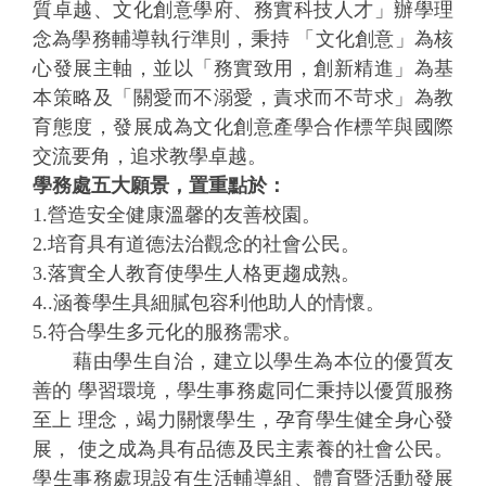
質卓越、文化創意學府、務實科技人才」辦學理
念為學務輔導執行準則，秉持 「文化創意」為核
心發展主軸，並以「務實致用，創新精進」為基
本策略及「關愛而不溺愛，責求而不苛求」為教
育態度，發展成為文化創意產學合作標竿與國際
交流要角，追求教學卓越。
學務處五大願景，置重點於：
1.營造安全健康溫馨的友善校園。
2.培育具有道德法治觀念的社會公民。
3.落實全人教育使學生人格更趨成熟。
4..涵養學生具細膩包容利他助人的情懷。
5.符合學生多元化的服務需求。
藉由學生自治，建立以學生為本位的優質友
善的 學習環境，學生事務處同仁秉持以優質服務
至上 理念，竭力關懷學生，孕育學生健全身心發
展， 使之成為具有品德及民主素養的社會公民。
學生事務處現設有生活輔導組、體育暨活動發展