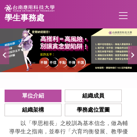
跳
到
學生事務處
主
要
內
容
區
單位介紹
組織成員
組織架構
學務處位置圖
以「學思相長」之校訓為基本信念，做為輔
導學生之指南，並奉行「六育均衡發展、教學優